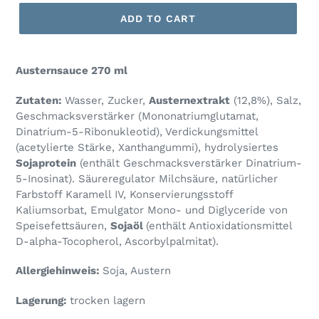
ADD TO CART
Austernsauce 270 ml
Zutaten:
Wasser, Zucker,
Austernextrakt
(12,8%), Salz,
Geschmacksverstärker (Mononatriumglutamat,
Dinatrium-5-Ribonukleotid), Verdickungsmittel
(acetylierte Stärke, Xanthangummi), hydrolysiertes
Sojaprotein
(enthält Geschmacksverstärker Dinatrium-
5-Inosinat). Säureregulator Milchsäure, natürlicher
Farbstoff Karamell IV, Konservierungsstoff
Kaliumsorbat, Emulgator Mono- und Diglyceride von
Speisefettsäuren,
Sojaöl
(enthält Antioxidationsmittel
D-alpha-Tocopherol, Ascorbylpalmitat).
Allergiehinweis:
Soja, Austern
Lagerung:
trocken lagern