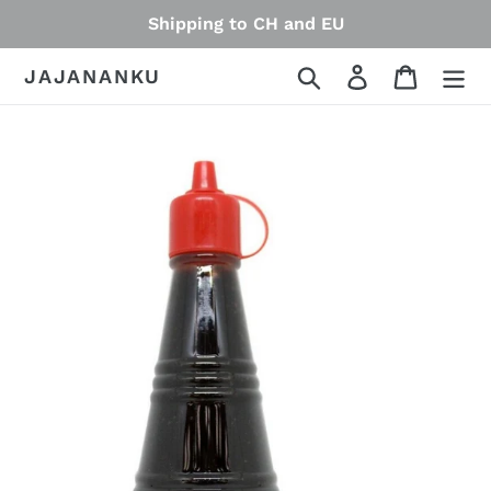
Skip
Shipping to CH and EU
to
content
Search
Log in
Cart
JAJANANKU