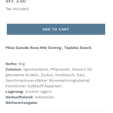
Regular
SFr. 3.50
price
Tax included.
ADD TO CART
Pilus Garuda Rasa Mie Goreng , Tapioka Snack
Netto:
90g
Zutaten:
Tapiokastärke, Pflanzenöl, Gewürz für
gebratene Nudeln, Zucker, Knoblauch, Salz,
Geschmacksverstärker Mononatriumglutamat,
künstlicher Süßstoff Aspartam.
Lagerung:
trocken lagern
Herkunftsland:
Indonesien
Närhwertangabe: