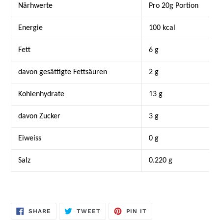
Närhwerte
Pro
20g
Portion
Energie
100
kcal
Fett
6
g
davon
gesättigte
Fettsäuren
2 g
Kohlenhydrate
13 g
davon Zucker
3
g
Eiweiss
0
g
Salz
0.220
g
SHARE
TWEET
PIN
SHARE
TWEET
PIN IT
ON
ON
ON