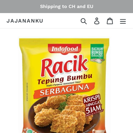
Skip
Shipping to CH and EU
to
content
Search
Log in
Cart
JAJANANKU