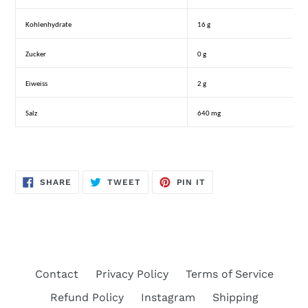
Kohlenhydrate
16
g
Zucker
0
g
Eiweiss
2
g
Salz
640 mg
SHARE
TWEET
PIN
SHARE
TWEET
PIN IT
ON
ON
ON
FACEBOOK
TWITTER
PINTEREST
Contact
Privacy Policy
Terms of Service
Refund Policy
Instagram
Shipping