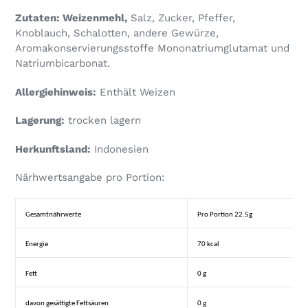
Zutaten:
Weizenmehl,
Salz, Zucker, Pfeffer,
Knoblauch, Schalotten, andere Gewürze,
Aromakonservierungsstoffe Mononatriumglutamat und
Natriumbicarbonat.
Allergiehinweis:
Enthält Weizen
Lagerung:
trocken lagern
Herkunftsland:
Indonesien
Närhwertsangabe pro Portion:
Gesamtnährwerte
Pro
Portion 22.5g
Energie
70
kcal
Fett
0
g
davon
gesättigte
Fettsäuren
0
g