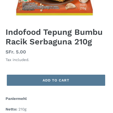
Indofood Tepung Bumbu
Racik Serbaguna 210g
Regular
SFr. 5.00
price
Tax included.
ADD TO CART
Paniermehl
Netto:
210g