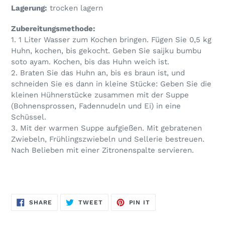
Lagerung:
trocken lagern
Zubereitungsmethode:
1. 1 Liter Wasser zum Kochen bringen. Fügen Sie 0,5 kg
Huhn, kochen, bis gekocht. Geben Sie saijku bumbu
soto ayam. Kochen, bis das Huhn weich ist.
2. Braten Sie das Huhn an, bis es braun ist, und
schneiden Sie es dann in kleine Stücke: Geben Sie die
kleinen Hühnerstücke zusammen mit der Suppe
(Bohnensprossen, Fadennudeln und Ei) in eine
Schüssel.
3. Mit der warmen Suppe aufgießen. Mit gebratenen
Zwiebeln, Frühlingszwiebeln und Sellerie bestreuen.
Nach Belieben mit einer Zitronenspalte servieren.
SHARE
TWEET
PIN
SHARE
TWEET
PIN IT
ON
ON
ON
FACEBOOK
TWITTER
PINTEREST