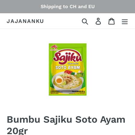
Skip
Shipping to CH and EU
to
content
Search
Log in
Cart
JAJANANKU
Bumbu Sajiku Soto Ayam
20gr