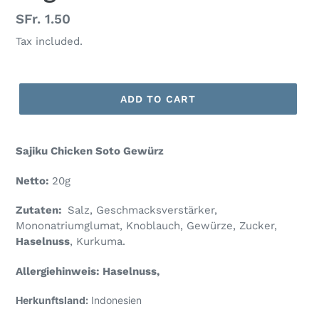
Regular
SFr. 1.50
price
Tax included.
ADD TO CART
Sajiku Chicken Soto Gewürz
Netto:
20g
Zutaten:
Salz, Geschmacksverstärker,
Mononatriumglumat, Knoblauch, Gewürze, Zucker,
Haselnuss
, Kurkuma.
Allergiehinweis:
Haselnuss
,
Herkunftsland:
Indonesien